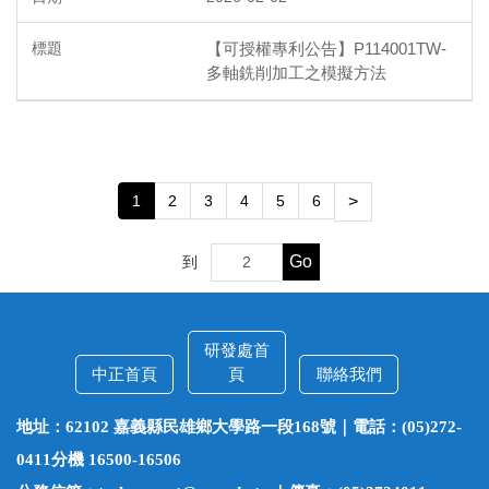
【可授權專利公告】P114001TW-
多軸銑削加工之模擬方法
1
2
3
4
5
6
>
Go
到
研發處首
中正首頁
頁
聯絡我們
地址：62102 嘉義縣民雄鄉大學路一段168號｜電話：(05)272-
0411分機 16500-16506