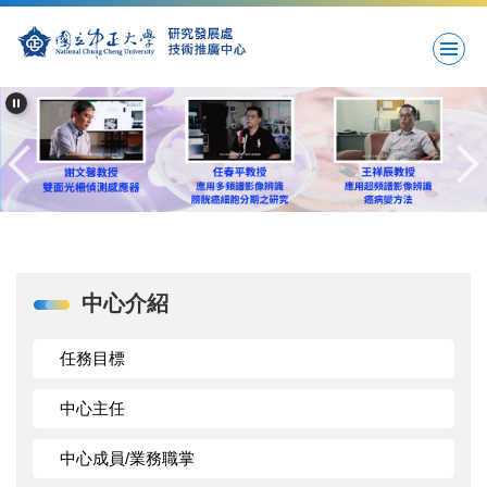
跳
到
主
要
內
容
區
中心介紹
任務目標
中心主任
中心成員/業務職掌