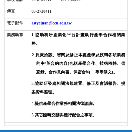
傳真
05-2720411
電子郵件
astycjuan@ccu.edu.tw
業務執掌
1.
協助科研產業化平台計畫執行產學合作相關業
務。
2.
負責洽談、審閱及修正本處產學及技轉各項業務
的中/英合約內容(包括產學合作、技術移轉、備
忘錄、合作意向書、保密合約….等等條文)。
3.
協助研發處相關法規建置、修正及會議報告、提
案資料整理。
4.
提供產學合作業務相關法律諮詢。
5.
其它臨時交辦與應行配合之事項。