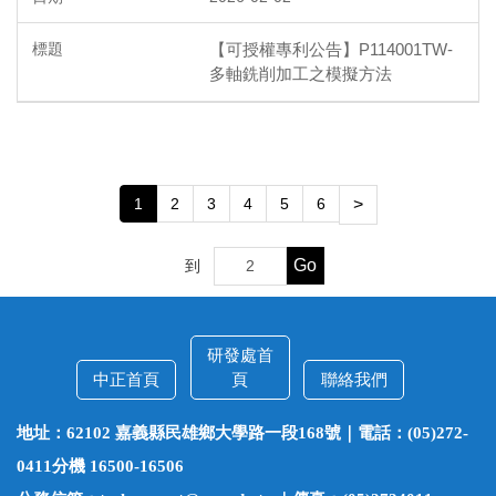
【可授權專利公告】P114001TW-
多軸銑削加工之模擬方法
1
2
3
4
5
6
>
Go
到
研發處首
中正首頁
頁
聯絡我們
地址：62102 嘉義縣民雄鄉大學路一段168號｜電話：(05)272-
0411分機 16500-16506