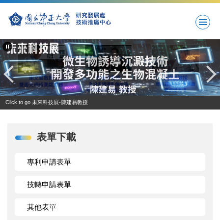
跳
到
主
要
內
容
區
Click to go 未來科技展-陳建易教授
表單下載
專利申請表單
技轉申請表單
其他表單