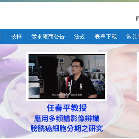
利
技轉
徵求廠商公告
法規
表單下載
常見