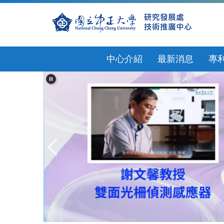
跳
到
主
要
內
中心介紹
最新消息
專
容
區