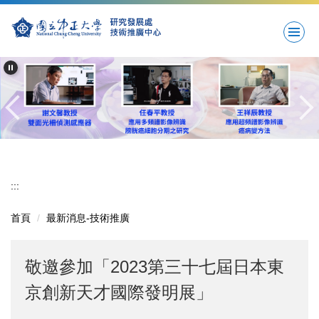
跳
到
主
要
內
容
區
:::
首頁
最新消息-技術推廣
敬邀參加「2023第三十七屆日本東
京創新天才國際發明展」