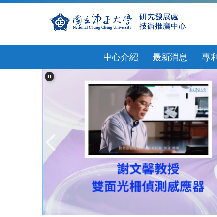
跳
到
主
要
內
中心介紹
最新消息
專
容
區