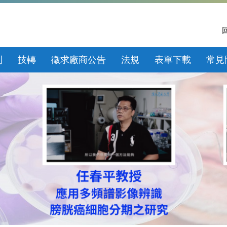
利
技轉
徵求廠商公告
法規
表單下載
常見