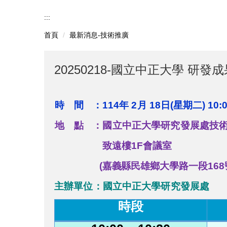
:::
首頁
最新消息-技術推廣
20250218-國立中正大學 研發
時間
：114
年
2
月
18
日
(
星
期
二
)
10:
地點
：
國立中正大學研究發展處技
致遠樓
1F會議室
(嘉義縣民雄鄉大學路一段168
主辦單位：國立中正大學研究發
展
處
時段