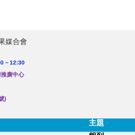
成果媒合會
00
－12:30
術推廣中心
號)
主題