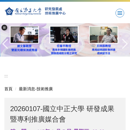
跳
到
主
要
內
容
區
:::
首頁
最新消息-技術推廣
20260107-國立中正大學 研發成果
暨專利推廣媒合會