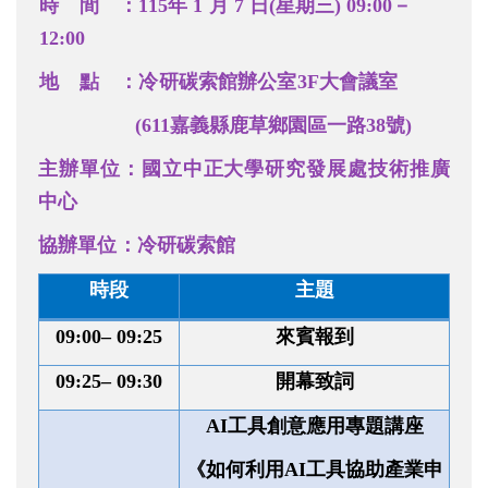
時間
：115
年
1
月
7
日
(
星
期三
)
09:00
－
12:00
地點
：冷研碳索館辦公室3F大
會議室
(611
嘉義縣鹿草鄉園區一路38號
)
主辦單位：
國立中正大學研究發展處技術推廣
中心
協辦單位：冷研碳索館
時段
主題
09
:0
0
– 09:25
來賓報到
09
:25
– 09:30
開幕致詞
AI工具創意應用專題講座
《如何利用AI工具協助產業申